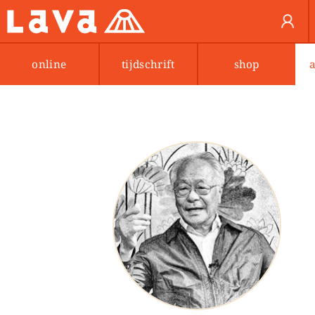
online
tijdschrift
shop