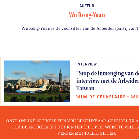
AUTEUR
Wu Rong-Yuan
Wu Rong-Yuan is de voorzitter van de Arbeiderspartij van 
INTERVIEW
“Stop de inmenging van de
interview met de Arbeider
Taiwan
WIM DE CEUKELAIRE
+
WU
ONZE ONLINE ARTIKELS ZIJN VRIJ BESCHIKBAAR. GELEIDELIJK
OOK DE ARTIKELS UIT DE PRINTEDITIE OP DE WEBSITE VRIJ. 
VERDER MET JULLIE GIFTEN.