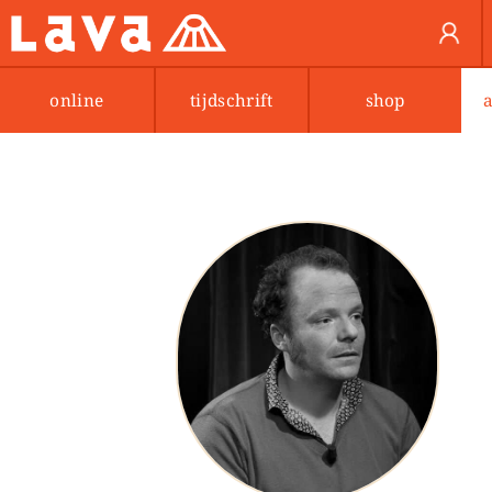
online
tijdschrift
shop