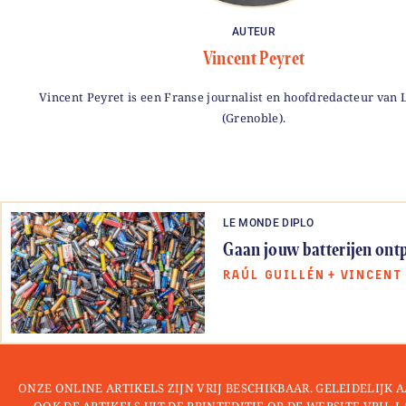
AUTEUR
Vincent Peyret
Vincent Peyret is een Franse journalist en hoofdredacteur van L
(Grenoble).
LE MONDE DIPLO
Gaan jouw batterijen ont
RAÚL GUILLÉN
+
VINCENT
ONZE ONLINE ARTIKELS ZIJN VRIJ BESCHIKBAAR. GELEIDELIJK
OOK DE ARTIKELS UIT DE PRINTEDITIE OP DE WEBSITE VRIJ. 