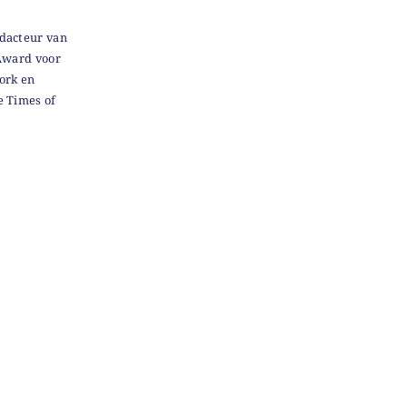
edacteur van
Award voor
York en
e Times of