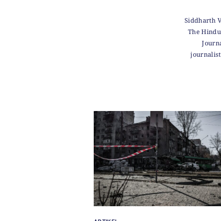
Siddharth V
The Hindu
Journa
journalis