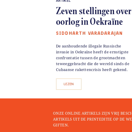
ARTIKEL
Zeven stellingen over
oorlog in Oekraïne
SIDDHARTH VARADARAJAN
De aanhoudende illegale Russische
invasie in Oekraïne heeft de ernstigste
confrontatie tussen de grootmachten
teweeggebracht die de wereld sinds de
Cubaanse rakettencrisis heeft gekend.
LEZEN
ONZE ONLINE ARTIKELS ZIJN VRIJ BESC
ARTIKELS UIT DE PRINTEDITIE OP DE WE
GIFTEN.