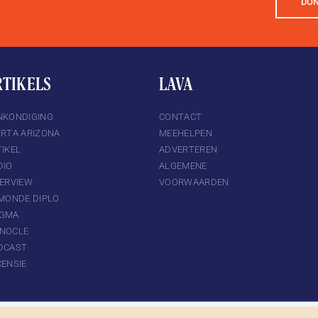
DO
RTIKELS
LAVA
NKONDIGING
CONTACT
ERTA ARIZONA
MEEHELPEN
IKEL
ADVERTEREN
DIO
ALGEMENE
TERVIEW
VOORWAARDEN
 MONDE DIPLO
GMA
NOCLE
DCAST
CENSIE