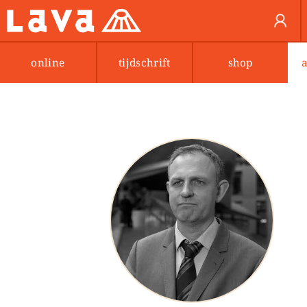
online
tijdschrift
shop