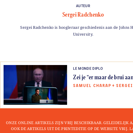
AUTEUR
Sergei Radchenko
Sergei Radchenko is hoogleraar geschiedenis aan de Johns 
University.
LE MONDE DIPLO
Zei je “er maar de brui aa
SAMUEL CHARAP
+
SERGE
ONZE ONLINE ARTIKELS ZIJN VRIJ BESCHIKBAAR. GELEIDELIJK
OOK DE ARTIKELS UIT DE PRINTEDITIE OP DE WEBSITE VRIJ. 