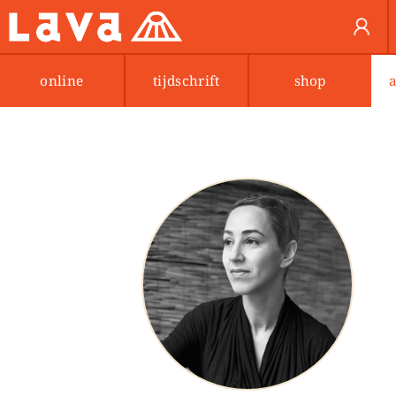
online
tijdschrift
shop