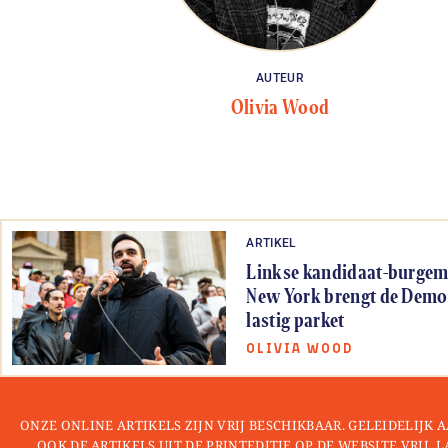
AUTEUR
Olivia Wood
ARTIKEL
Linkse kandidaat-burgem
New York brengt de Demo
lastig parket
OLIVIA WOOD
ONZE ONLINE ARTIKELS ZIJN VRIJ BESCHIKBAAR. GELEIDELIJK
OOK DE ARTIKELS UIT DE PRINTEDITIE OP DE WEBSITE VRIJ. 