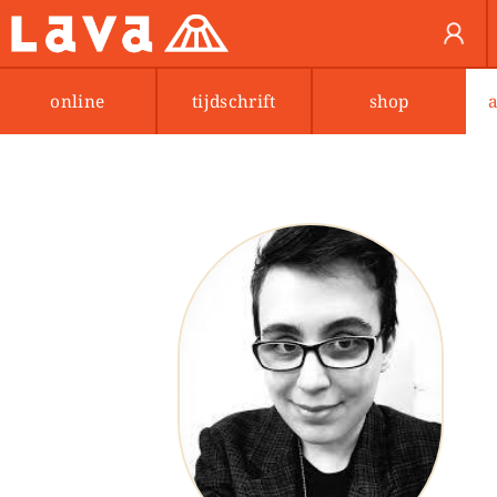
online
tijdschrift
shop