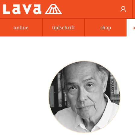
online
tijdschrift
shop