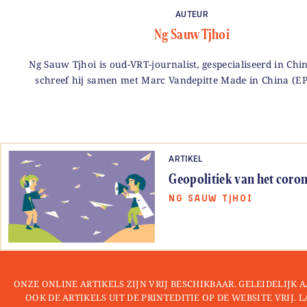
AUTEUR
Ng Sauw Tjhoi
Ng Sauw Tjhoi is oud-VRT-journalist, gespecialiseerd in Chi
schreef hij samen met Marc Vandepitte Made in China (EP
ARTIKEL
Geopolitiek van het coro
NG SAUW TJHOI
ONZE ONLINE ARTIKELS ZIJN VRIJ BESCHIKBAAR. GELEIDELIJK
OOK DE ARTIKELS UIT DE PRINTEDITIE OP DE WEBSITE VRIJ. 