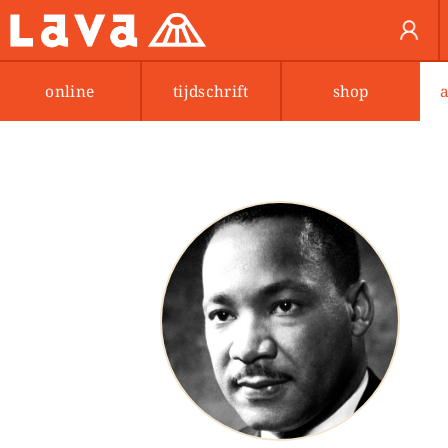
online
tijdschrift
shop