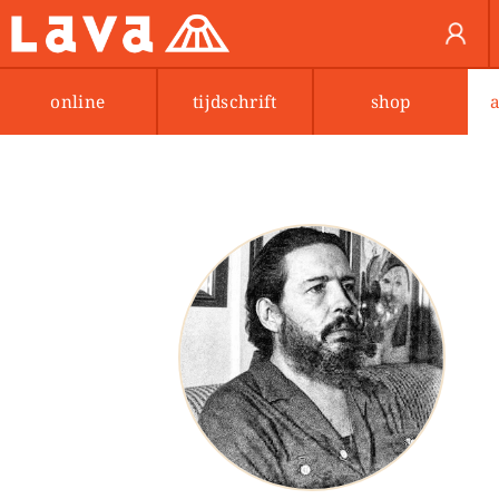
online
tijdschrift
shop