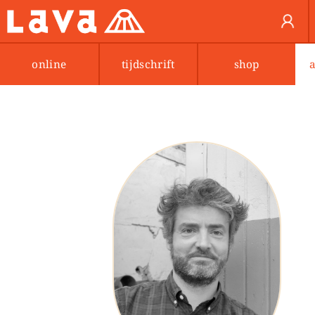
online
tijdschrift
shop