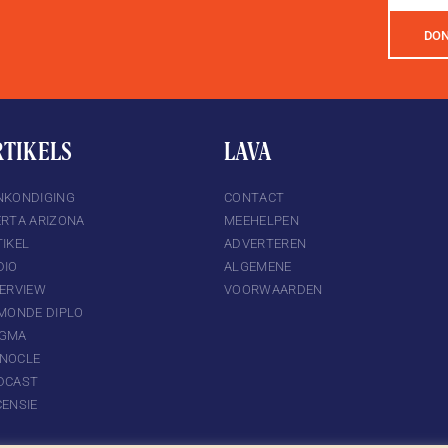
DO
RTIKELS
LAVA
NKONDIGING
CONTACT
ERTA ARIZONA
MEEHELPEN
IKEL
ADVERTEREN
DIO
ALGEMENE
TERVIEW
VOORWAARDEN
 MONDE DIPLO
GMA
NOCLE
DCAST
CENSIE