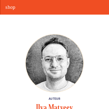
shop
AUTEUR
Ilya Matveev