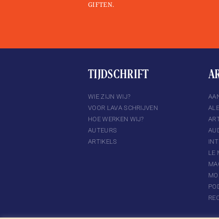
GIFTEN.
TIJDSCHRIFT
A
TTER
INSTAGRAM
WIE ZIJN WIJ?
AA
VOOR LAVA SCHRIJVEN
AL
HOE WERKEN WIJ?
ART
AUTEURS
AU
ARTIKELS
IN
LE
MA
MO
PO
RE