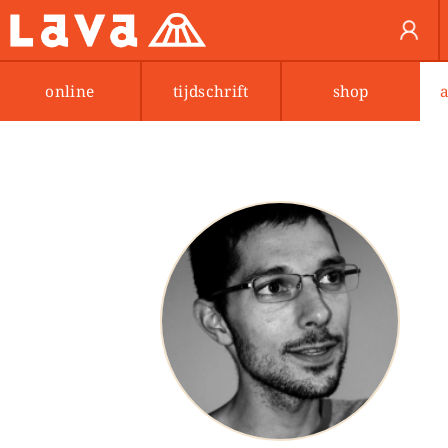
online
tijdschrift
shop