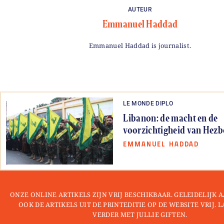
AUTEUR
Emmanuel Haddad
Emmanuel Haddad is journalist.
LE MONDE DIPLO
Libanon: de macht en de
voorzichtigheid van Hezb
EMMANUEL HADDAD
ONZE ONLINE ARTIKELS ZIJN VRIJ BESCHIKBAAR. GELEIDELIJK
OOK DE ARTIKELS UIT DE PRINTEDITIE OP DE WEBSITE VRIJ. 
VERDER MET JULLIE GIFTEN.