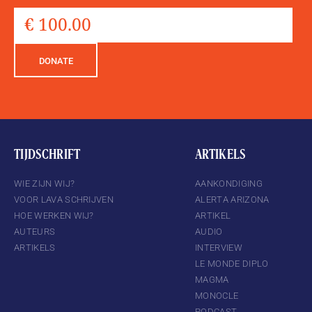
DONATE
TIJDSCHRIFT
ARTIKELS
WIE ZIJN WIJ?
AANKONDIGING
VOOR LAVA SCHRIJVEN
ALERTA ARIZONA
HOE WERKEN WIJ?
ARTIKEL
AUTEURS
AUDIO
ARTIKELS
INTERVIEW
LE MONDE DIPLO
MAGMA
MONOCLE
PODCAST