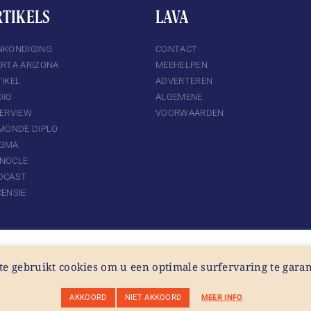
RTIKELS
LAVA
NKONDIGING
CONTACT
ERTA ARIZONA
MEEHELPEN
IKEL
ADVERTEREN
DIO
ALGEMENE
TERVIEW
VOORWAARDEN
 MONDE DIPLO
GMA
NOCLE
DCAST
CENSIE
te gebruikt cookies om u een optimale surfervaring te gara
AKKOORD
NIET AKKOORD
MEER INFO