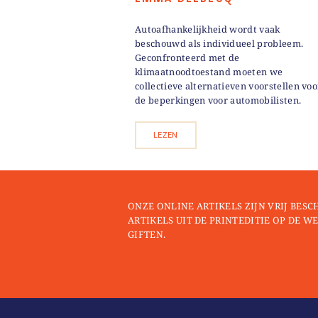
Autoafhankelijkheid wordt vaak
beschouwd als individueel probleem.
Geconfronteerd met de
klimaatnoodtoestand moeten we
collectieve alternatieven voorstellen voo
de beperkingen voor automobilisten.
LEZEN
ONZE ONLINE ARTIKELS ZIJN VRIJ BESC
ARTIKELS UIT DE PRINTEDITIE OP DE WE
GIFTEN.