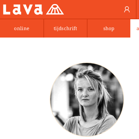
online
tijdschrift
shop