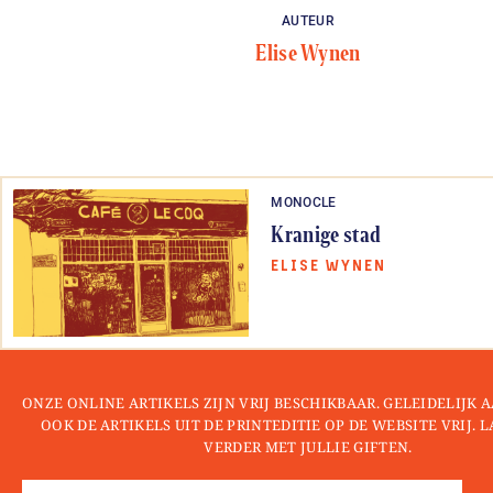
AUTEUR
Elise Wynen
MONOCLE
Kranige stad
ELISE WYNEN
ONZE ONLINE ARTIKELS ZIJN VRIJ BESCHIKBAAR. GELEIDELIJK
OOK DE ARTIKELS UIT DE PRINTEDITIE OP DE WEBSITE VRIJ. 
VERDER MET JULLIE GIFTEN.