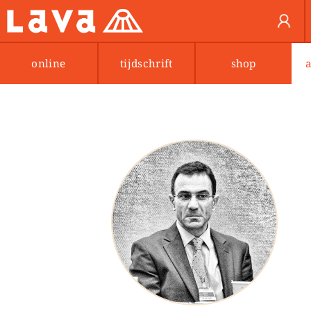
online
tijdschrift
shop