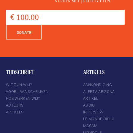
VERDER MET JULLIE GIFTEN.
DONATE
TIJDSCHRIFT
ARTIKELS
WIE ZIJN WIJ?
AANKONDIGING
VOOR LAVA SCHRIJVEN
ALERTA ARIZONA
HOE WERKEN WIJ?
ARTIKEL
AUTEURS
AUDIO
ARTIKELS
INTERVIEW
LE MONDE DIPLO
MAGMA
MONOCLE