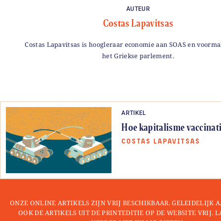
AUTEUR
Costas Lapavitsas
Costas Lapavitsas is hoogleraar economie aan SOAS en voormal
het Griekse parlement.
ARTIKEL
Hoe kapitalisme vaccinat
COSTAS LAPAVITSAS
ONZE ONLINE ARTIKELS ZIJN VRIJ BESCHIKBAAR. GELEIDELIJK
OOK DE ARTIKELS UIT DE PRINTEDITIE OP DE WEBSITE VRIJ. 