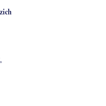
zich
n
an