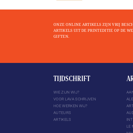
ONZE ONLINE ARTIKELS ZIJN VRIJ BESC
ARTIKELS UIT DE PRINTEDITIE OP DE WE
GIFTEN.
TIJDSCHRIFT
A
TTER
INSTAGRAM
WIE ZIJN WIJ?
AA
VOOR LAVA SCHRIJVEN
AL
HOE WERKEN WIJ?
ART
AUTEURS
AU
ARTIKELS
IN
LE