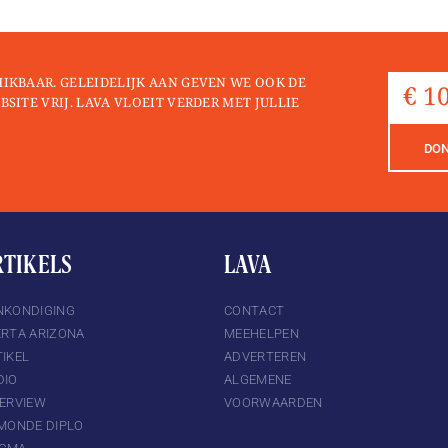
HIKBAAR. GELEIDELIJK AAN GEVEN WE OOK DE
BSITE VRIJ. LAVA VLOEIT VERDER MET JULLIE
DO
RTIKELS
LAVA
NKONDIGING
CONTACT
ERTA ARIZONA
MEEHELPEN
IKEL
ADVERTEREN
DIO
ALGEMENE
TERVIEW
VOORWAARDEN
 MONDE DIPLO