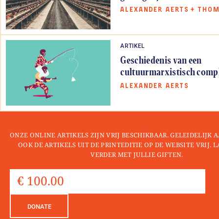
ALEXANDER AERTS
+
THOM
ARTIKEL
Geschiedenis van een
cultuurmarxistisch comp
ALEXANDER AERTS
ONZE ONLINE ARTIKELS ZIJN VRIJ BESCHIKBAAR. GELEIDELIJK
OOK DE ARTIKELS UIT DE PRINTEDITIE OP DE WEBSITE VRIJ. 
VERDER MET JULLIE GIFTEN.
DONATE