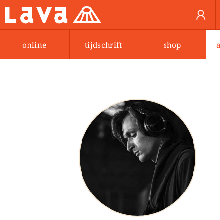
online
tijdschrift
shop