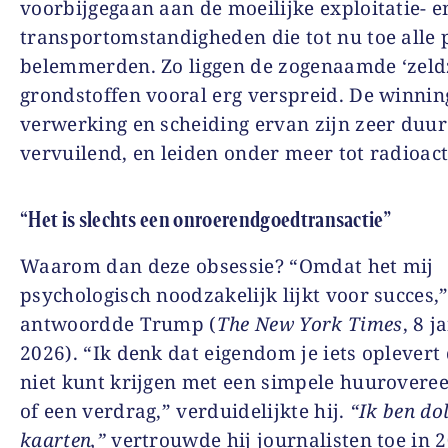
voorbijgegaan aan de moeilijke exploitatie- e
transportomstandigheden die tot nu toe alle 
belemmerden. Zo liggen de zogenaamde ‘zel
grondstoffen vooral erg verspreid. De winnin
verwerking en scheiding ervan zijn zeer duur
vervuilend, en leiden onder meer tot radioacti
“Het is slechts een onroerendgoedtransactie”
Waarom dan deze obsessie? “Omdat het mij
psychologisch noodzakelijk lijkt voor succes,
antwoordde Trump (
The New York Times
, 8 j
2026). “Ik denk dat eigendom je iets oplevert 
niet kunt krijgen met een simpele huurover
of een verdrag,” verduidelijkte hij.
“Ik ben do
kaarten,”
vertrouwde hij journalisten toe in 