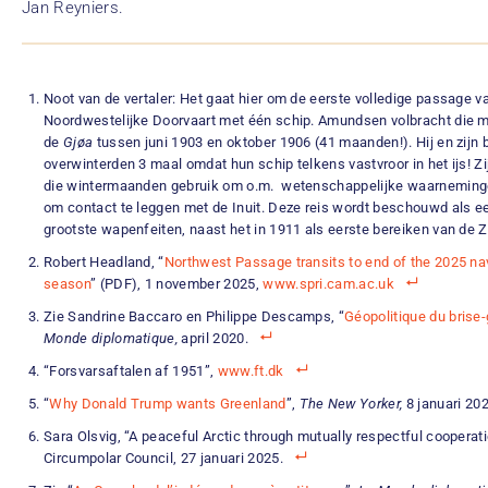
Jan Reyniers.
Noot van de vertaler: Het gaat hier om de eerste volledige passage v
Noordwestelijke Doorvaart met één schip. Amundsen volbracht die me
de
Gjøa
tussen juni 1903 en oktober 1906 (41 maanden!). Hij en zijn
overwinterden 3 maal omdat hun schip telkens vastvroor in het ijs! Z
die wintermaanden gebruik om o.m. wetenschappelijke waarneming
om contact te leggen met de Inuit. Deze reis wordt beschouwd als ee
grootste wapenfeiten, naast het in 1911 als eerste bereiken van de Z
Robert Headland, “
Northwest Passage transits to end of the 2025 na
season
” (PDF), 1 november 2025,
www.spri.cam.ac.uk
Zie Sandrine Baccaro en Philippe Descamps, “
Géopolitique du brise
Monde diplomatique,
april 2020.
“Forsvarsaftalen af 1951”,
www.ft.dk
“
Why Donald Trump wants Greenland
”,
The New Yorker,
8 januari 202
Sara Olsvig, “A peaceful Arctic through mutually respectful cooperatio
Circumpolar Council, 27 januari 2025.