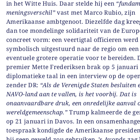
in het Witte Huis. Daar stelde hij een
“fundam
meningsverschil”
vast met Marco Rubio, zijn
Amerikaanse ambtgenoot. Diezelfde dag kreeg
dan toe mondelinge solidariteit van de Euro
concreet vorm: een veertigtal officieren werd
symbolisch uitgestuurd naar de regio om een
eventuele grotere operatie voor te bereiden.
premier Mette Frederiksen brak op 5 januari
diplomatieke taal in een interview op de ope
zender DR:
“Als de Verenigde Staten besluiten 
NAVO-land aan te vallen, is het voorbij. Dat is
onaanvaardbare druk, een onredelijke aanval 
wereldgemeenschap.”
Trump kalmeerde de g
op 21 januari in Davos. In een onsamenhang
toespraak kondigde de Amerikaanse presiden
hij geen geweld zou gebruiken. ’s Avonds zag 