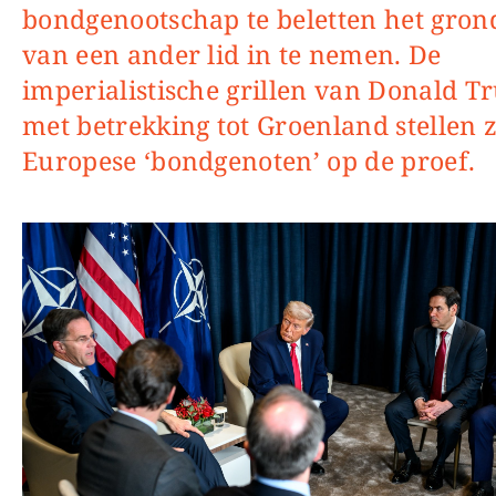
bondgenootschap te beletten het gron
van een ander lid in te nemen. De
imperialistische grillen van Donald 
met betrekking tot Groenland stellen z
Europese ‘bondgenoten’ op de proef.