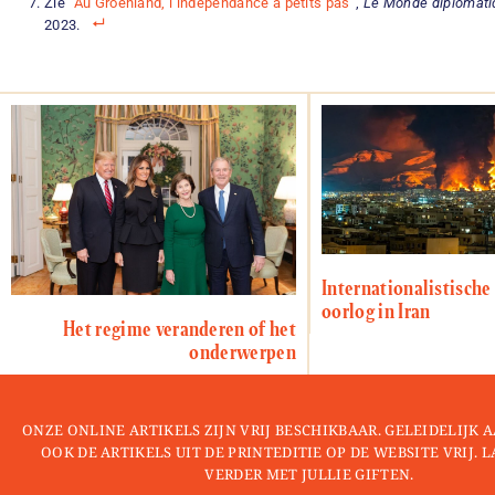
Zie “
Au Groenland, l’indépendance à petits pas
”,
Le Monde diplomati
2023.
Internationalistische
oorlog in Iran
Het regime veranderen of het
onderwerpen
ONZE ONLINE ARTIKELS ZIJN VRIJ BESCHIKBAAR. GELEIDELIJK
OOK DE ARTIKELS UIT DE PRINTEDITIE OP DE WEBSITE VRIJ. 
VERDER MET JULLIE GIFTEN.