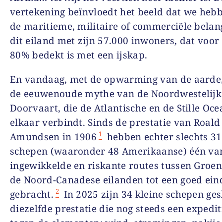
vertekening beïnvloedt het beeld dat we heb
de maritieme, militaire of commerciële bela
dit eiland met zijn 57.000 inwoners, dat voo
80% bedekt is met een ijskap.
En vandaag, met de opwarming van de aarde,
de eeuwenoude mythe van de Noordwestelijk
Doorvaart, die de Atlantische en de Stille Oc
elkaar verbindt. Sinds de prestatie van Roald
1
Amundsen in 1906
hebben echter slechts 3
schepen (waaronder 48 Amerikaanse) één va
ingewikkelde en riskante routes tussen Groe
de Noord-Canadese eilanden tot een goed ein
2
gebracht.
In 2025 zijn 34 kleine schepen ges
diezelfde prestatie die nog steeds een expediti