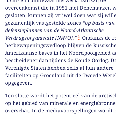
lucht- en ruimtevaartnetwerk. Dankzij de
overeenkomst die in 1951 met Denemarken 
gesloten, kunnen zij vrijwel doen wat zij will
gezamenlijk vastgestelde zones
“op basis van
defensieplannen van de Noord-Atlantische
4
Verdragsorganisatie [NAVO].”
Ondanks de r
herbewapeningswedloop blijven de Russische
Amerikaanse bases in het Noordpoolgebied a
bescheidener dan tijdens de Koude Oorlog. D
Verenigde Staten hebben zelfs al hun andere
faciliteiten op Groenland uit de Tweede Were
opgegeven.
Ten slotte wordt het potentieel van de arctisc
op het gebied van minerale en energiebronne
overschat. In de mediavoorspellingen wordt 