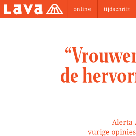
online
tijdschrift
“Vrouwen
de hervo
Alerta Arizona n*5 – Ontdek in onze reeks Alerta Arizona de
vurige opinie