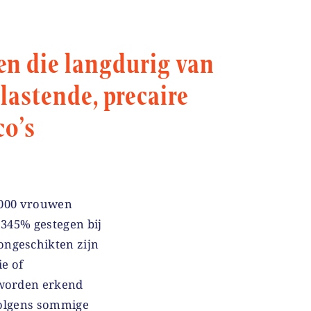
n die langdurig van
lastende, precaire
co’s
0.000 vrouwen
 345% gestegen bij
ongeschikten zijn
e of
 worden erkend
 volgens sommige