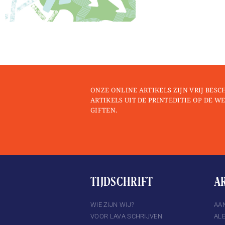
ONZE ONLINE ARTIKELS ZIJN VRIJ BESC
ARTIKELS UIT DE PRINTEDITIE OP DE WE
GIFTEN.
TIJDSCHRIFT
A
TTER
INSTAGRAM
WIE ZIJN WIJ?
AA
VOOR LAVA SCHRIJVEN
AL