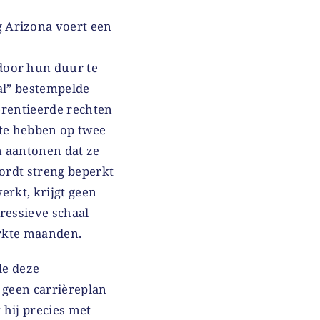
g Arizona voert een
 door hun duur te
al” bestempelde
erentieerde rechten
 te hebben op twee
n aantonen dat ze
wordt streng beperkt
erkt, krijgt geen
ressieve schaal
rkte maanden.
de deze
geen carrièreplan
 hij precies met