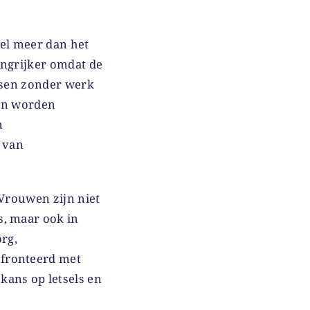
eel meer dan het
langrijker omdat de
ensen zonder werk
 en worden
n
 van
 Vrouwen zijn niet
s, maar ook in
org,
nfronteerd met
kans op letsels en