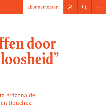
abonnementen
FR
ffen door
loosheid”
r en Bouchez.