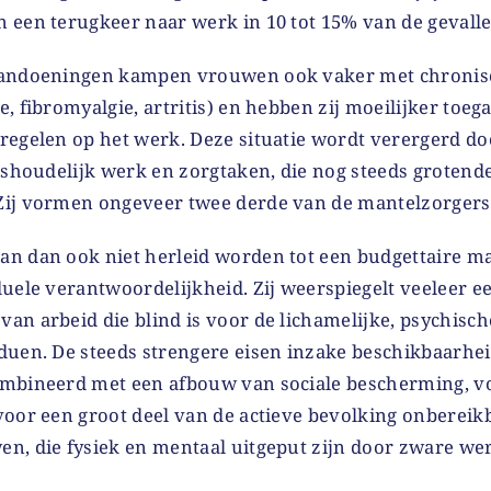
 een terugkeer naar werk in 10 tot 15% van de gevall
aandoeningen kampen vrouwen ook vaker met chroni
, fibromyalgie, artritis) en hebben zij moeilijker toeg
regelen op het werk. Deze situatie wordt verergerd do
uishoudelijk werk en zorgtaken, die nog steeds groten
Zij vormen ongeveer twee derde van de mantelzorgers
n dan ook niet herleid worden tot een budgettaire ma
uele verantwoordelijkheid. Zij weerspiegelt veeleer e
n arbeid die blind is voor de lichamelijke, psychisch
duen. De steeds strengere eisen inzake beschikbaarhe
ombineerd met een afbouw van sociale bescherming, 
voor een groot deel van de actieve bevolking onbereik
n, die fysiek en mentaal uitgeput zijn door zware we