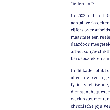
“iedereen”?
In 2023 telde het 
aantal werkzoekende
cijfers over arbei
maar met een reële
daardoor meegeteld
arbeidsongeschikt
beroepsziekten sind
In dit kader blijkt
alleen oververtege
fysiek veeleisende,
dienstenchequesect
werkinstrumenten d
chronische pijn ve