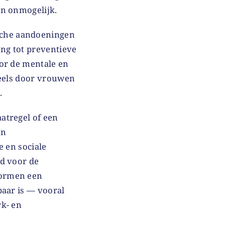
en onmogelijk.
sche aandoeningen
ang tot preventieve
or de mentale en
deels door vrouwen
.
atregel of een
en
e en sociale
id voor de
vormen een
baar is — vooral
rk- en