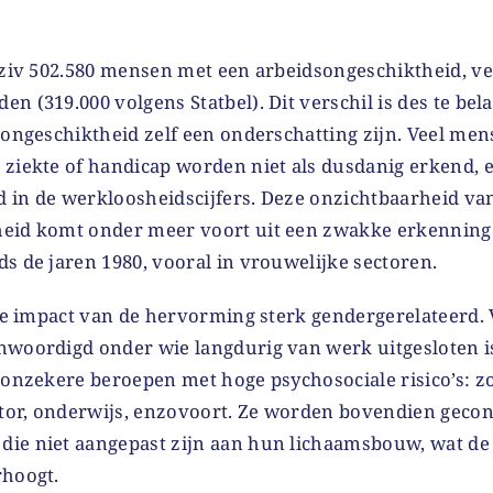
Riziv 502.580 mensen met een arbeidsongeschiktheid, v
n (319.000 volgens Statbel). Dit verschil is des te be
dsongeschiktheid zelf een onderschatting zijn. Veel m
 ziekte of handicap worden niet als dusdanig erkend,
 in de werkloosheidscijfers. Deze onzichtbaarheid va
heid komt onder meer voort uit een zwakke erkenning
s de jaren 1980, vooral in vrouwelijke sectoren.
 de impact van de hervorming sterk gendergerelateerd.
nwoordigd onder wie langdurig van werk uitgesloten i
 onzekere beroepen met hoge psychosociale risico’s: z
or, onderwijs, enzovoort. Ze worden bovendien geco
ie niet aangepast zijn aan hun lichaamsbouw, wat de 
rhoogt.