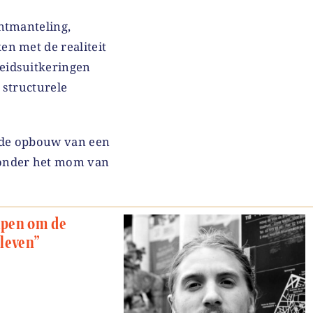
ntmanteling,
n met de realiteit
eidsuitkeringen
 structurele
 de opbouw van een
 onder het mom van
elpen om de
pleven”