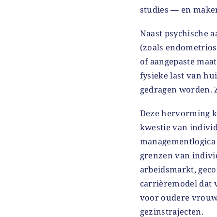
studies — en maken
Naast psychische 
(zoals endometriose
of aangepaste maat
fysieke last van h
gedragen worden. 
Deze hervorming ka
kwestie van individ
managementlogica va
grenzen van indivi
arbeidsmarkt, gec
carrièremodel dat 
voor oudere vrouwe
gezinstrajecten.