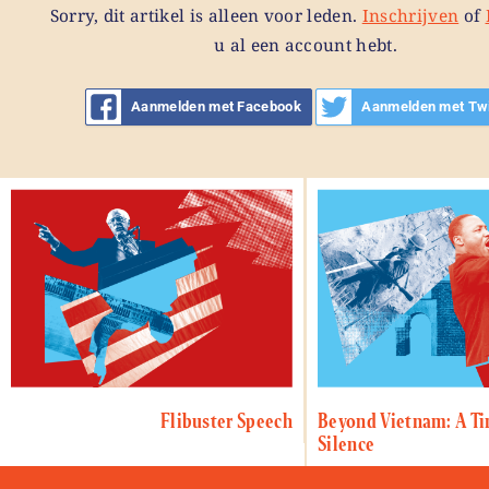
Sorry, dit artikel is alleen voor leden.
Inschrijven
of
u al een account hebt.
Aanmelden met Facebook
Aanmelden met Twi
Flibuster Speech
Beyond Vietnam: A Ti
Silence