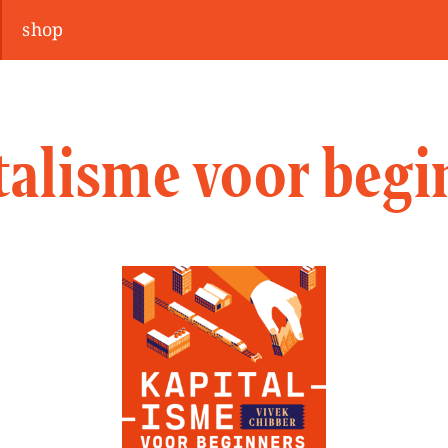
shop
talisme voor begi