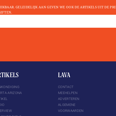
HIKBAAR. GELEIDELIJK AAN GEVEN WE OOK DE ARTIKELS UIT DE PR
GIFTEN.
RTIKELS
LAVA
NKONDIGING
CONTACT
ERTA ARIZONA
MEEHELPEN
IKEL
ADVERTEREN
DIO
ALGEMENE
TERVIEW
VOORWAARDEN