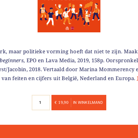
rk, maar politieke vorming hoeft dat niet te zijn. Maa
 beginners,
EPO en Lava Media, 2019, 158p. Oorspronkeli
lyst/Jacobin, 2018. Vertaald door Marina Mommerency
an feiten en cijfers uit België, Nederland en Europa.
Kapitalisme
€
19,90
IN WINKELMAND
voor
beginners
aantal