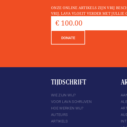
ONZE ONLINE ARTIKELS ZIJN VRIJ BESC
VRIJ. LAVA VLOEIT VERDER MET JULLIE 
DONATE
TIJDSCHRIFT
A
TTER
INSTAGRAM
WIE ZIJN WIJ?
AA
VOOR LAVA SCHRIJVEN
AL
HOE WERKEN WIJ?
ART
AUTEURS
AU
ARTIKELS
IN