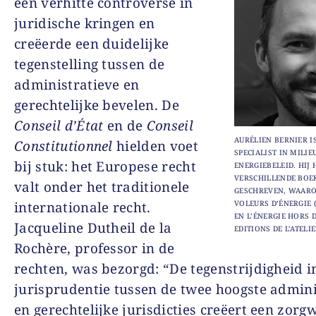
een verhitte controverse in
juridische kringen en
creëerde een duidelijke
tegenstelling tussen de
administratieve en
gerechtelijke bevelen. De
Conseil d’État
en de
Conseil
AURÉLIEN BERNIER I
Constitutionnel
hielden voet
SPECIALIST IN MILIE
bij stuk: het Europese recht
ENERGIEBELEID. HIJ 
VERSCHILLENDE BOE
valt onder het traditionele
GESCHREVEN, WAARO
internationale recht.
VOLEURS D’ÉNERGIE (
EN L’ÉNERGIE HORS D
Jacqueline Dutheil de la
EDITIONS DE L’ATELIE
Rochère, professor in de
rechten, was bezorgd: “De tegenstrijdigheid i
jurisprudentie tussen de twee hoogste admini
en gerechtelijke jurisdicties creëert een zor