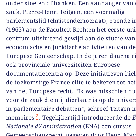
onder stoelen of banken. Een aanhanger van 
zaak, Pierre-Henri Teitgen, een voormalig
parlementslid (christendemocraat), opende in
(1965) aan de Faculteit Rechten het eerste uni
centrum uitsluitend gewijd aan de studie van
economische en juridische activiteiten van de
Europese Gemeenschap. In de jaren daarna r
ook provinciale universiteiten Europese
documentatiecentra op. Deze initiatieven hi
de toekomstige Franse elite te bekeren tot he
van het Europese recht. “Ik was misschien nu
voor de zaak die mij dierbaar is op de univer
in parlementaire debatten”, schreef Teitgen in
2
memoires
. Tegelijkertijd introduceerde de
É
Nationale d’Administration
(ENA) een cursus
Gemeenschapsrecht, gegeven door Henri May