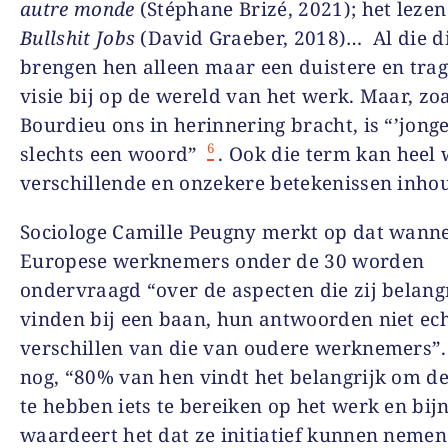
autre monde
(Stéphane Brizé, 2021); het leze
Bullshit Jobs
(David Graeber, 2018)… Al die d
brengen hen alleen maar een duistere en trag
visie bij op de wereld van het werk. Maar, zoa
Bourdieu ons in herinnering bracht, is “’jong
6
slechts een woord”
. Ook die term kan heel 
verschillende en onzekere betekenissen inho
Sociologe Camille Peugny merkt op dat wann
Europese werknemers onder de 30 worden
ondervraagd “over de aspecten die zij belang
vinden bij een baan, hun antwoorden niet ec
verschillen van die van oudere werknemers”.
nog, “80% van hen vindt het belangrijk om d
te hebben iets te bereiken op het werk en bi
waardeert het dat ze initiatief kunnen nemen