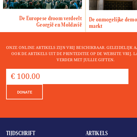
De Europese droom verdeelt
De onmogelijke democ
Georgië en Moldavië
markt
ONZE ONLINE ARTIKELS ZIJN VRIJ BESCHIKBAAR. GELEIDELIJK
OOK DE ARTIKELS UIT DE PRINTEDITIE OP DE WEBSITE VRIJ. 
VERDER MET JULLIE GIFTEN.
DONATE
TIJDSCHRIFT
ARTIKELS