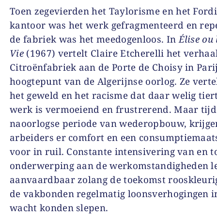
Toen zegevierden het Taylorisme en het Ford
kantoor was het werk gefragmenteerd en repet
de fabriek was het meedogenloos. In
Élise ou 
Vie
(1967) vertelt Claire Etcherelli het verhaa
Citroënfabriek aan de Porte de Choisy in Pari
hoogtepunt van de Algerijnse oorlog. Ze verte
het geweld en het racisme dat daar welig tiert
werk is vermoeiend en frustrerend. Maar tij
naoorlogse periode van wederopbouw, krijge
arbeiders er comfort en een consumptiemaat
voor in ruil. Constante intensivering van en t
onderwerping aan de werkomstandigheden l
aanvaardbaar zolang de toekomst rooskleurig
de vakbonden regelmatig loonsverhogingen i
wacht konden slepen.