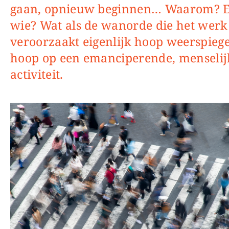
gaan, opnieuw beginnen… Waarom? E
wie? Wat als de wanorde die het werk
veroorzaakt eigenlijk hoop weerspiege
hoop op een emanciperende, menselij
activiteit.