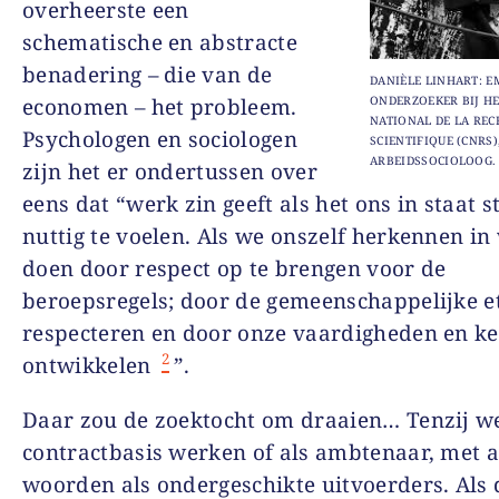
overheerste een
schematische en abstracte
benadering – die van de
DANIÈLE LINHART: E
economen – het probleem.
ONDERZOEKER BIJ HE
NATIONAL DE LA RE
Psychologen en sociologen
SCIENTIFIQUE (CNRS)
ARBEIDSSOCIOLOOG.
zijn het er ondertussen over
eens dat “werk zin geeft als het ons in staat s
nuttig te voelen. Als we onszelf herkennen in
doen door respect op te brengen voor de
beroepsregels; door de gemeenschappelijke et
respecteren en door onze vaardigheden en ke
2
ontwikkelen
”.
Daar zou de zoektocht om draaien… Tenzij w
contractbasis werken of als ambtenaar, met 
woorden als ondergeschikte uitvoerders. Als 