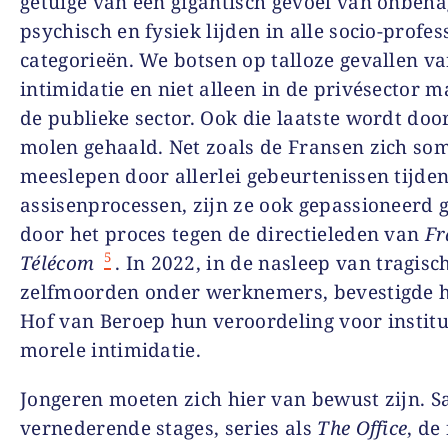
getuige van een gigantisch gevoel van onbeha
psychisch en fysiek lijden in alle socio-profes
categorieën. We botsen op talloze gevallen v
intimidatie en niet alleen in de privésector m
de publieke sector. Ook die laatste wordt doo
molen gehaald. Net zoals de Fransen zich som
meeslepen door allerlei gebeurtenissen tijde
assisenprocessen, zijn ze ook gepassioneerd 
door het proces tegen de directieleden van
Fr
5
Télécom
. In 2022, in de nasleep van tragisc
zelfmoorden onder werknemers, bevestigde h
Hof van Beroep hun veroordeling voor institu
morele intimidatie.
Jongeren moeten zich hier van bewust zijn. Sa
vernederende stages, series als
The Office
, de