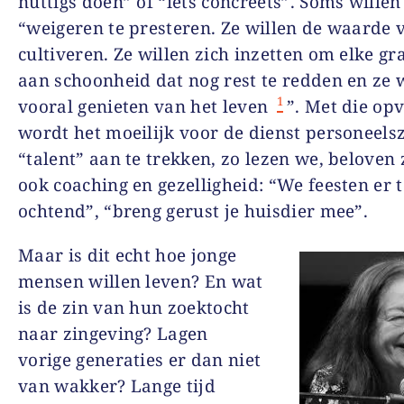
nuttigs doen” of “iets concreets”. Soms willen 
“weigeren te presteren. Ze willen de waarde 
cultiveren. Ze willen zich inzetten om elke g
aan schoonheid dat nog rest te redden en ze 
1
vooral genieten van het leven
”. Met die opv
wordt het moeilijk voor de dienst personeel
“talent” aan te trekken, zo lezen we, beloven
ook coaching en gezelligheid: “We feesten er t
ochtend”, “breng gerust je huisdier mee”.
Maar is dit echt hoe jonge
mensen willen leven? En wat
is de zin van hun zoektocht
naar zingeving? Lagen
vorige generaties er dan niet
van wakker? Lange tijd