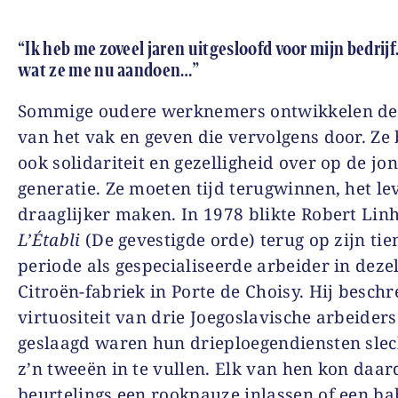
“Ik heb me zoveel jaren uitgesloofd voor mijn bedrijf
wat ze me nu aandoen…”
Sommige oudere werknemers ontwikkelen de
van het vak en geven die vervolgens door. Ze
ook solidariteit en gezelligheid over op de jo
generatie. Ze moeten tijd terugwinnen, het le
draaglijker maken. In 1978 blikte Robert Linh
L’Établi
(De gevestigde orde) terug op zijn tie
periode als gespecialiseerde arbeider in deze
Citroën-fabriek in Porte de Choisy. Hij beschr
virtuositeit van drie Joegoslavische arbeiders
geslaagd waren hun drieploegendiensten slec
z’n tweeën in te vullen. Elk van hen kon daa
beurtelings een rookpauze inlassen of een ba