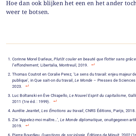
Hoe dan ook blijken het een en het ander toc
weer te botsen.
Corinne Morel Darleux,
Plutôt couler en beauté que flotter sans grâce
l’effondrement
, Libertalia, Montreuil, 2019.
Thomas Coutrot en Coralie Perez, ‘Le sens du travail: enjeu majeur d
publique’, in Que sait-on du travail,
Le Monde
– Presses de Sciences P
2023.
Luc Boltanski en Ève Chiapello,
Le Nouvel Esprit du capitalisme
, Gall
2011 (1re éd. : 1999).
Aurélie Jeantet,
Les Émotions au travail
, CNRS Éditions, Parijs, 2018.
Zie ‘Appelez-moi maître…’,
Le Monde diplomatique
, onuitgegeven art
2019.
Pierre Bourdieu,
Questions de sociologie
, Éditions de Minuit, 2002 (1r