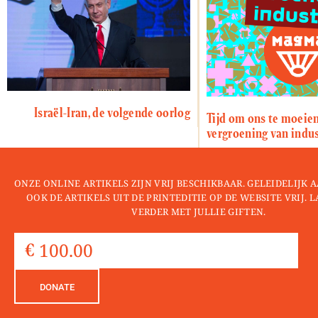
Israël-Iran, de volgende oorlog
Tijd om ons te moeie
vergroening van indus
ONZE ONLINE ARTIKELS ZIJN VRIJ BESCHIKBAAR. GELEIDELIJK
OOK DE ARTIKELS UIT DE PRINTEDITIE OP DE WEBSITE VRIJ. 
VERDER MET JULLIE GIFTEN.
DONATE