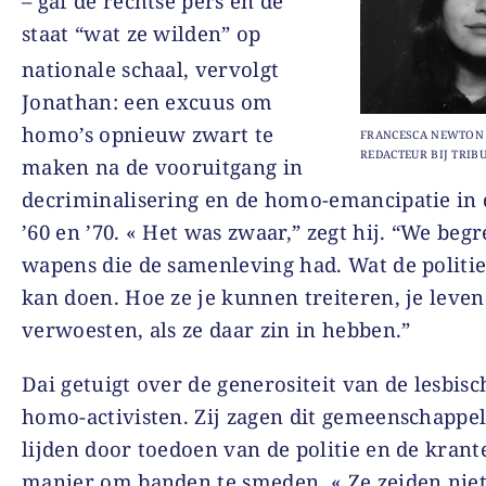
– gaf de rechtse pers en de
staat “wat ze wilden”
op
nationale schaal, vervolgt
Jonathan: een excuus om
homo’s opnieuw zwart te
FRANCESCA NEWTON 
REDACTEUR BIJ TRIB
maken na de vooruitgang in
decriminalisering en de homo-emancipatie in 
’60 en ’70. « Het was zwaar,” zegt hij. “We beg
wapens die de samenleving had. Wat de politie
kan doen. Hoe ze je kunnen treiteren, je leve
verwoesten, als ze daar zin in hebben.”
Dai getuigt over de generositeit van de lesbisc
homo-activisten. Zij zagen dit gemeenschappel
lijden door toedoen van de politie en de krant
manier om banden te smeden. « Ze zeiden niet