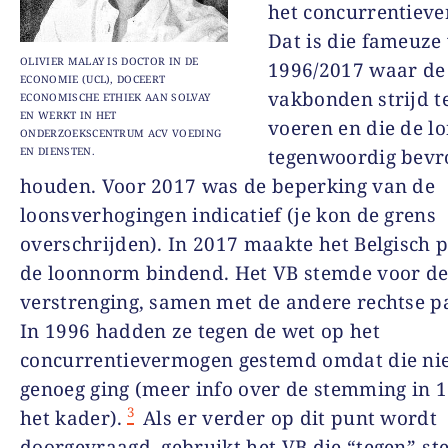
het concurrentiev
Dat is die fameuze
OLIVIER MALAY IS DOCTOR IN DE
1996/2017 waar de
ECONOMIE (UCL), DOCEERT
vakbonden strijd t
ECONOMISCHE ETHIEK AAN SOLVAY
EN WERKT IN HET
voeren en die de l
ONDERZOEKSCENTRUM ACV VOEDING
EN DIENSTEN.
tegenwoordig bevr
houden. Voor 2017 was de beperking van de
loonsverhogingen indicatief (je kon de grens
overschrijden). In 2017 maakte het Belgisch 
de loonnorm bindend. Het VB stemde voor d
verstrenging, samen met de andere rechtse pa
In 1996 hadden ze tegen de wet op het
concurrentievermogen gestemd omdat die nie
genoeg ging (meer info over de stemming in 1
3
het kader).
Als er verder op dit punt wordt
doorgevraagd, gebruikt het VB die “tegen”-s