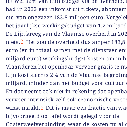
tot wel 92% van hun budget via de overheid. 
had in 2023 een inkomst uit tickets, abonnem
etc. van ongeveer 183,8 miljoen euro. Vergel
het jaarlijkse werkingsbudget van 1.2 miljard
De Lijn kreeg van de Vlaamse overheid in 202
7
niets.
Het zou de overheid dus amper 183,8
euro (en in totaal samen met de dienstverlen
miljard euro) werkingsbudget kosten om in h
Vlaanderen het openbaar vervoer gratis te m
Lijn kost slechts 2% van de Vlaamse begrotin
miljard, minder dan het budget voor cultuur 
En dat neemt ook niet in rekening dat openb
vervoer intrinsiek zelf ook economische voor
8
winst maakt.
Dit is maar een fractie van wa
bijvoorbeeld op tafel wordt gelegd voor de
Oosterweelverbinding, waar de kosten nu al 