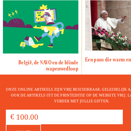
Een paus die warm en
België, de NAVO en de blinde
wapenwedloop
ONZE ONLINE ARTIKELS ZIJN VRIJ BESCHIKBAAR. GELEIDELIJK
OOK DE ARTIKELS UIT DE PRINTEDITIE OP DE WEBSITE VRIJ. 
VERDER MET JULLIE GIFTEN.