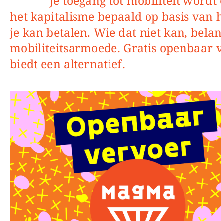
Je toegang tot mobiliteit wordt onder
het kapitalisme bepaald op basis van 
je kan betalen. Wie dat niet kan, belan
mobiliteitsarmoede. Gratis openbaar 
biedt een alternatief.