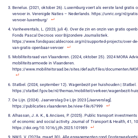
Benelux. (2021, oktober 26). Luxemburg voert als eerste land gratis 
vervoer in. Verenigde Naties – Nederlands. https://unric.org/nl/grati
vervoer-luxemburg/
Vanheerentals, L. (2023, juli 4). Over de zin en onzin van gratis openb
Fonds Pascal Decroos voor Bijzondere Journalistiek.
https://www.fondspascaldecroos.org/nl/supported-projects/over-de-
van-gratis-openbaar-vervoer
Mobiliteitsraad van Vlaanderen. (2024, oktober 25). 2024 MORA Advi
mobiliteitsarmoede in Vlaanderen.
https://www.mobiliteitsraad.be/sites/default/files/documenten/
Statbel. (2024, september 12). Wagenbezit per huishouden | Statbel.
https://statbel.fgov.be/nl/themas/mobiliteit/verkeer/wagenbezit-hu
De Lijn. (2024). Jaarverslag De Lijn 2023 [Jaarverslag].
https://publicaties.vlaanderen.be/view-file/67999
Alhassan, J. A. K., & Anciaes, P. (2025). Public transport investment
of economic and social activity. Journal of Transport & Health, 41, 1
https://doi.org/10.1016/j.jth.2025.101989
NWS, V. (2023a, maart 30). Alle engagementen rond Oosterweelverbi