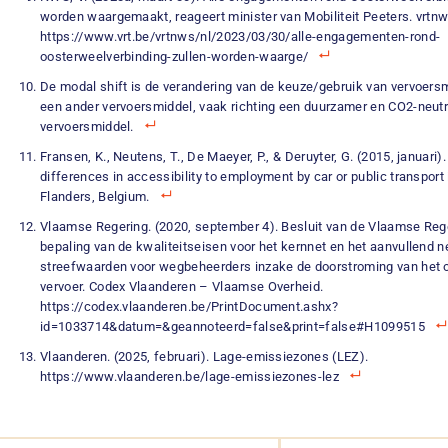
worden waargemaakt, reageert minister van Mobiliteit Peeters. vrtnw
https://www.vrt.be/vrtnws/nl/2023/03/30/alle-engagementen-rond-
oosterweelverbinding-zullen-worden-waarge/
De modal shift is de verandering van de keuze/gebruik van vervoers
een ander vervoersmiddel, vaak richting een duurzamer en CO2-neutr
vervoersmiddel.
Fransen, K., Neutens, T., De Maeyer, P., & Deruyter, G. (2015, januari)
differences in accessibility to employment by car or public transport 
Flanders, Belgium.
Vlaamse Regering. (2020, september 4). Besluit van de Vlaamse Rege
bepaling van de kwaliteitseisen voor het kernnet en het aanvullend n
streefwaarden voor wegbeheerders inzake de doorstroming van het
vervoer. Codex Vlaanderen – Vlaamse Overheid.
https://codex.vlaanderen.be/PrintDocument.ashx?
id=1033714&datum=&geannoteerd=false&print=false#H1099515
Vlaanderen. (2025, februari). Lage-emissiezones (LEZ).
https://www.vlaanderen.be/lage-emissiezones-lez