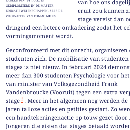
LAUREN PIN, 24 JAAR, IS
van hoe ons dageli
GEDIPLOMEERD IN DE MASTER
eruit zou kunnen z
EDUCATIEWETENSCHAPPEN. ZE IS DE
VOORZITTER VAN COMAC MONS.
stage vereist dan o
dringend een betere omkadering zodat het ec
vormingsmoment wordt.
Geconfronteerd met dit onrecht, organiseren
studenten zich. De mobilisatie van studenten
stages is niet nieuw. In februari 2024 demon
meer dan 300 studenten Psychologie voor het
van minister van Volksgezondheid Frank
Vandenbroucke (Vooruit) tegen een extra ver
2
stage
. Meer in het algemeen nog werden de
jaren talloze acties en petities gestart. Zo we
een handtekeningenactie op touw gezet door
Jongeren die eisten dat stages betaald worde