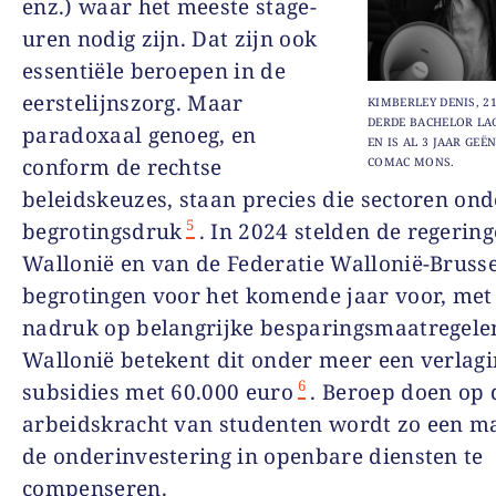
enz.) waar het meeste stage-
uren nodig zijn. Dat zijn ook
essentiële beroepen in de
eerstelijnszorg. Maar
KIMBERLEY DENIS, 21
DERDE BACHELOR LA
paradoxaal genoeg, en
EN IS AL 3 JAAR GEË
conform de rechtse
COMAC MONS.
beleidskeuzes, staan precies die sectoren on
5
begrotingsdruk
. In 2024 stelden de regerin
Wallonië en van de Federatie Wallonië-Bruss
begrotingen voor het komende jaar voor, met
nadruk op belangrijke besparingsmaatregelen
Wallonië betekent dit onder meer een verlag
6
subsidies met 60.000 euro
. Beroep doen op 
arbeidskracht van studenten wordt zo een m
de onderinvestering in openbare diensten te
compenseren.