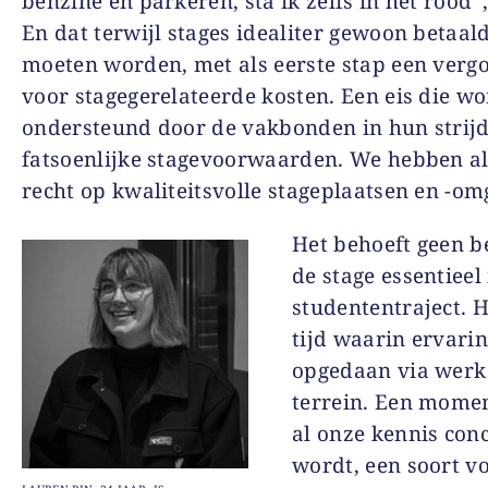
benzine en parkeren, sta ik zelfs in het rood”,
En dat terwijl stages idealiter gewoon betaa
moeten worden, met als eerste stap een verg
voor stagegerelateerde kosten. Een eis die wo
ondersteund door de vakbonden in hun strij
fatsoenlijke stagevoorwaarden. We hebben a
recht op kwaliteitsvolle stageplaatsen en -om
Het behoeft geen b
de stage essentieel 
studententraject. H
tijd waarin ervari
opgedaan via werk
terrein. Een mome
al onze kennis con
wordt, een soort v