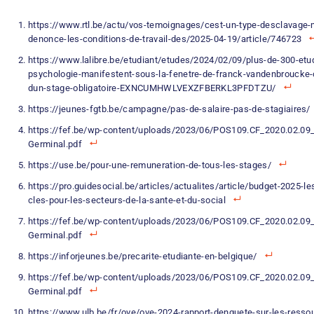
https://www.rtl.be/actu/vos-temoignages/cest-un-type-desclavage
denonce-les-conditions-de-travail-des/2025-04-19/article/746723
https://www.lalibre.be/etudiant/etudes/2024/02/09/plus-de-300-etu
psychologie-manifestent-sous-la-fenetre-de-franck-vandenbroucke-c
dun-stage-obligatoire-EXNCUMHWLVEXZFBERKL3PFDTZU/
https://jeunes-fgtb.be/campagne/pas-de-salaire-pas-de-stagiaires/
https://fef.be/wp-content/uploads/2023/06/POS109.CF_2020.02.09
Germinal.pdf
https://use.be/pour-une-remuneration-de-tous-les-stages/
https://pro.guidesocial.be/articles/actualites/article/budget-2025-l
cles-pour-les-secteurs-de-la-sante-et-du-social
https://fef.be/wp-content/uploads/2023/06/POS109.CF_2020.02.09
Germinal.pdf
https://inforjeunes.be/precarite-etudiante-en-belgique/
https://fef.be/wp-content/uploads/2023/06/POS109.CF_2020.02.09
Germinal.pdf
https://www.ulb.be/fr/ove/ove-2024-rapport-denquete-sur-les-resso