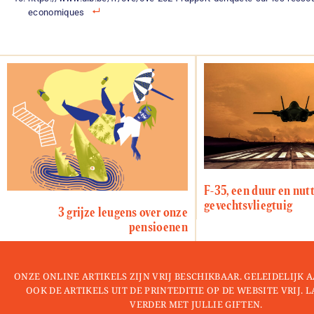
economiques
F-35, een duur en nut
gevechtsvliegtuig
3 grijze leugens over onze
pensioenen
ONZE ONLINE ARTIKELS ZIJN VRIJ BESCHIKBAAR. GELEIDELIJK
OOK DE ARTIKELS UIT DE PRINTEDITIE OP DE WEBSITE VRIJ. 
VERDER MET JULLIE GIFTEN.