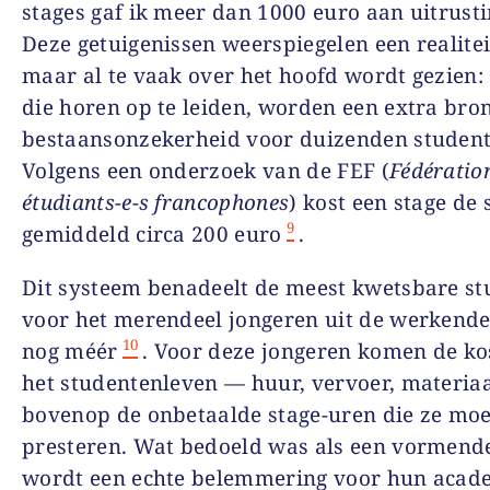
stages gaf ik meer dan 1000 euro aan uitrusti
Deze getuigenissen weerspiegelen een realitei
maar al te vaak over het hoofd wordt gezien: 
die horen op te leiden, worden een extra bro
bestaansonzekerheid voor duizenden student
Volgens een onderzoek van de FEF (
Fédératio
étudiants-e-s francophones
) kost een stage de
9
gemiddeld circa 200 euro
.
Dit systeem benadeelt de meest kwetsbare st
voor het merendeel jongeren uit de werkende
10
nog méér
. Voor deze jongeren komen de ko
het studentenleven — huur, vervoer, materia
bovenop de onbetaalde stage-uren die ze mo
presteren. Wat bedoeld was als een vormend
wordt een echte belemmering voor hun acad