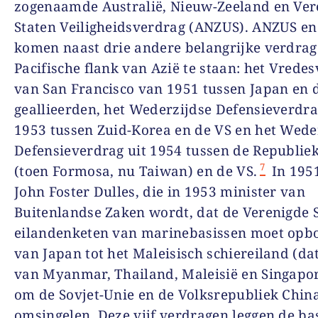
zogenaamde Australië, Nieuw-Zeeland en Ver
Staten Veiligheidsverdrag (ANZUS). ANZUS e
komen naast drie andere belangrijke verdrag
Pacifische flank van Azië te staan: het Vrede
van San Francisco van 1951 tussen Japan en 
geallieerden, het Wederzijdse Defensieverdra
1953 tussen Zuid-Korea en de VS en het Wede
Defensieverdrag uit 1954 tussen de Republie
7
(toen Formosa, nu Taiwan) en de VS.
In 1951
John Foster Dulles, die in 1953 minister van
Buitenlandse Zaken wordt, dat de Verenigde 
eilandenketen van marinebasissen moet op
van Japan tot het Maleisisch schiereiland (da
van Myanmar, Thailand, Maleisië en Singapo
om de Sovjet-Unie en de Volksrepubliek China
omsingelen. Deze vijf verdragen leggen de ba