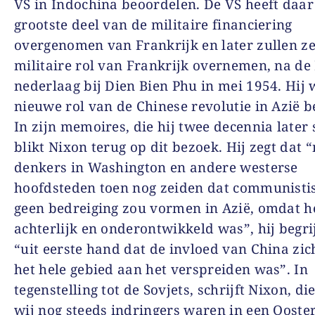
VS in Indochina beoordelen. De VS heeft daar 
grootste deel van de militaire financiering
overgenomen van Frankrijk en later zullen z
militaire rol van Frankrijk overnemen, na de
nederlaag bij Dien Bien Phu in mei 1954. Hij 
nieuwe rol van de Chinese revolutie in Azië b
In zijn memoires, die hij twee decennia later s
blikt Nixon terug op dit bezoek. Hij zegt dat 
denkers in Washington en andere westerse
hoofdsteden toen nog zeiden dat communisti
geen bedreiging zou vormen in Azië, omdat h
achterlijk en onderontwikkeld was”, hij begri
“uit eerste hand dat de invloed van China zic
het hele gebied aan het verspreiden was”. In
tegenstelling tot de Sovjets, schrijft Nixon, die
wij nog steeds indringers waren in een Ooste