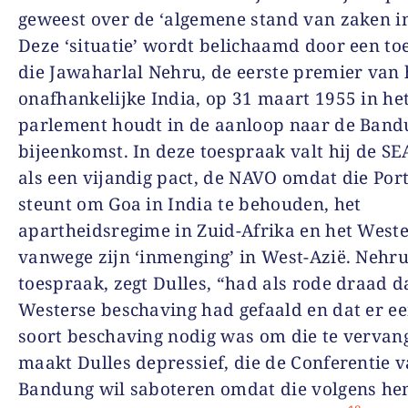
geweest over de ‘algemene stand van zaken in
Deze ‘situatie’ wordt belichaamd door een t
die Jawaharlal Nehru, de eerste premier van 
onafhankelijke India, op 31 maart 1955 in he
parlement houdt in de aanloop naar de Band
bijeenkomst. In deze toespraak valt hij de S
als een vijandig pact, de NAVO omdat die Por
steunt om Goa in India te behouden, het
apartheidsregime in Zuid-Afrika en het West
vanwege zijn ‘inmenging’ in West-Azië. Nehru
toespraak, zegt Dulles, “had als rode draad d
Westerse beschaving had gefaald en dat er e
soort beschaving nodig was om die te vervang
maakt Dulles depressief, die de Conferentie 
Bandung wil saboteren omdat die volgens h