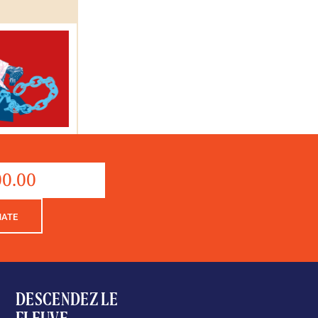
quantité
de
Donation
NATE
DESCENDEZ LE