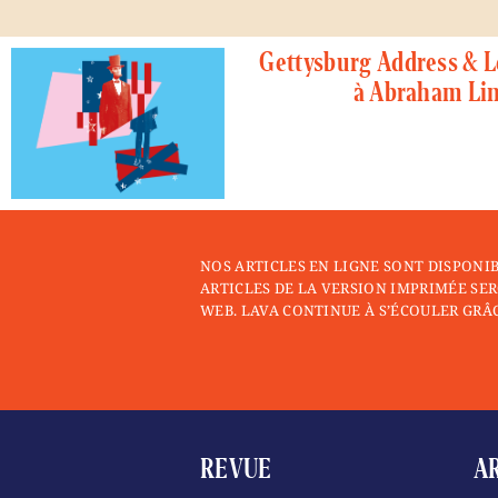
Gettysburg Address & L
à Abraham Li
NOS ARTICLES EN LIGNE SONT DISPONI
ARTICLES DE LA VERSION IMPRIMÉE SER
WEB. LAVA CONTINUE À S’ÉCOULER GRÂC
REVUE
A