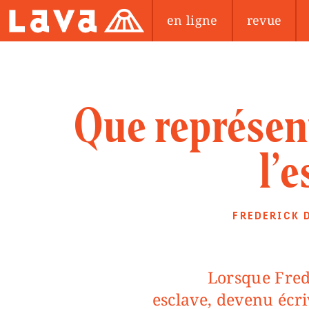
en ligne
revue
Que représent
l’e
FREDERICK 
Lorsque Frederick Douglass, ancien
esclave, devenu écri