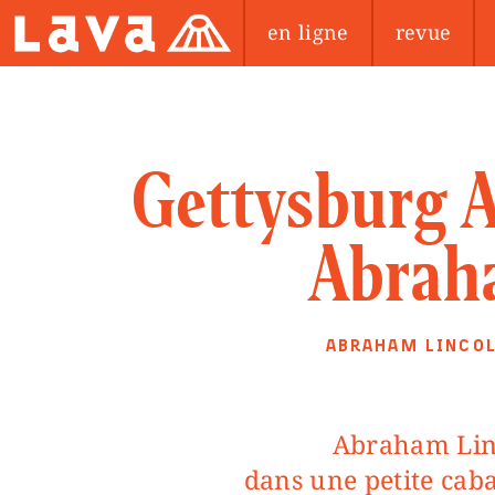
en ligne
revue
Gettysburg A
Abrah
ABRAHAM LINCO
Abraham Lincoln (1809-1865) a grandi
dans une petite cab