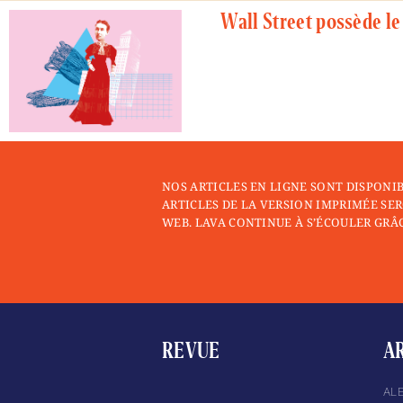
Wall Street possède le
NOS ARTICLES EN LIGNE SONT DISPONI
ARTICLES DE LA VERSION IMPRIMÉE SER
WEB. LAVA CONTINUE À S’ÉCOULER GRÂC
REVUE
A
AL