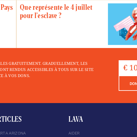
 Pays
Que représente le 4 juillet
pour l’esclave ?
BLES GRATUITEMENT. GRADUELLEMENT, LES
ONT RENDUS ACCESSIBLES À TOUS SUR LE SITE
E À VOS DONS.
DO
RTICLES
LAVA
ERTA ARIZONA
AIDER