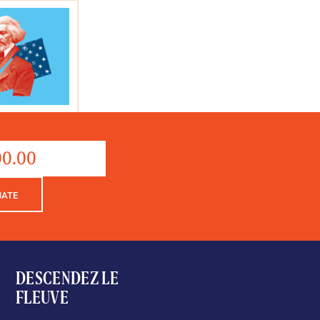
quantité
de
Donation
NATE
DESCENDEZ LE
FLEUVE