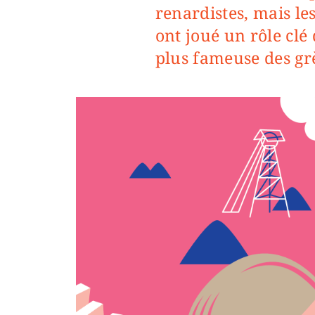
renardistes, mais le
ont joué un rôle clé
plus fameuse des grè