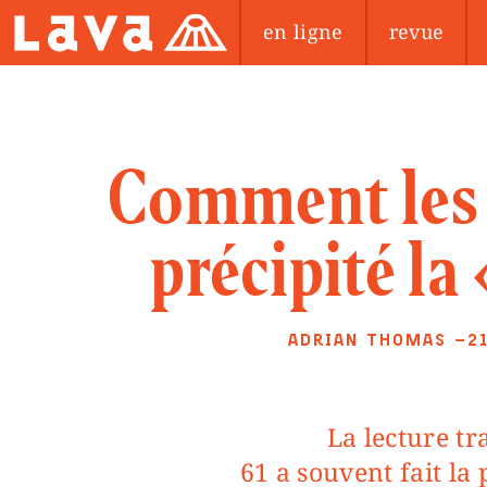
en ligne
revue
Comment les
précipité la
ADRIAN THOMAS
—2
La lecture traditionnelle de la grève de 60-
61 a souvent fait la 