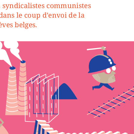
s syndicalistes communistes
 dans le coup d’envoi de la
ves belges.