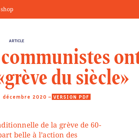
shop
ARTICLE
 communistes on
 «grève du siècle»
1 décembre 2020
—
VERSION PDF
part belle à l’action des