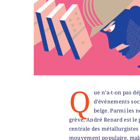
Q
ue n’a-t-on pas dé
d’événements socia
belge. Parmi les 
grève, André Renard est le p
centrale des métallurgistes
mouvement populaire, malgré