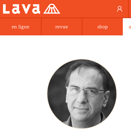
en ligne
revue
shop