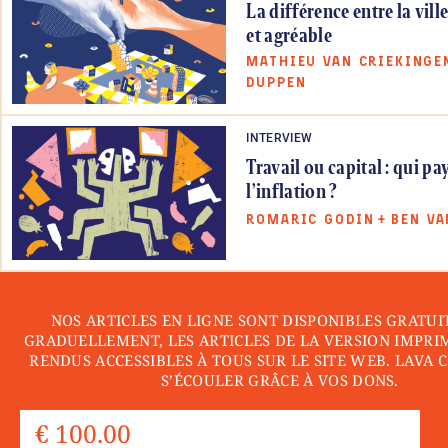
La différence entre la vill
et agréable
MATHIEU VAN CRIEKINGE
DUPPEN
INTERVIEW
Travail ou capital : qui pa
l’inflation ?
ROMARIC GODIN
+
BEN VA
NOS ARTICLES EN LIGNE SONT DISPONIBLES GRATUI
GRADUELLEMENT, LES ARTICLES DE LA VERSION IMPRI
RENDUS ACCESSIBLES À TOUS SUR LE SITE WEB. LAVA 
S’ÉCOULER GRÂCE À VOS DONS.