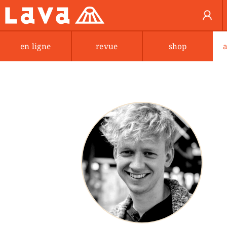
en ligne
revue
shop