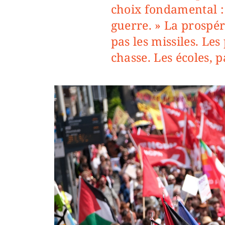
choix fondamental : «
guerre. » La prospéri
pas les missiles. Les
chasse. Les écoles, p