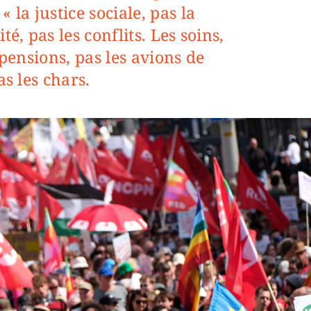
 la justice sociale, pas la
té, pas les conflits. Les soins,
 pensions, pas les avions de
as les chars.