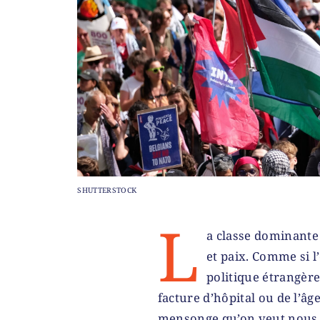
SHUTTERSTOCK
L
a classe dominante 
et paix. Comme si l
politique étrangère,
facture d’hôpital ou de l’âg
mensonge qu’on veut nous fa