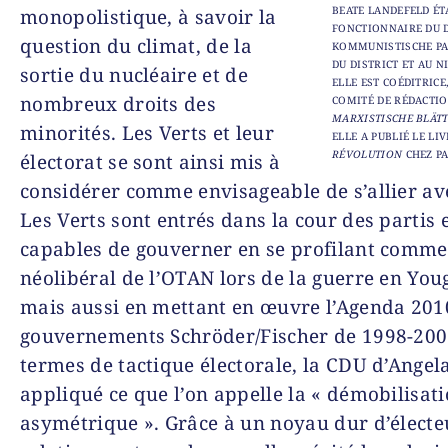
BEATE LANDEFELD ÉT
monopolistique, à savoir la
FONCTIONNAIRE DU 
question du climat, de la
KOMMUNISTISCHE PA
DU DISTRICT ET AU N
sortie du nucléaire et de
ELLE EST COÉDITRIC
nombreux droits des
COMITÉ DE RÉDACTIO
MARXISTISCHE BLÄT
minorités. Les Verts et leur
ELLE A PUBLIÉ LE LI
RÉVOLUTION
CHEZ PA
électorat se sont ainsi mis à
considérer comme envisageable de s’allier av
Les Verts sont entrés dans la cour des partis 
capables de gouverner en se profilant comme
néolibéral de l’OTAN lors de la guerre en You
mais aussi en mettant en œuvre l’Agenda 2010
gouvernements Schröder/Fischer de 1998-200
termes de tactique électorale, la CDU d’Angel
appliqué ce que l’on appelle la « démobilisat
asymétrique ». Grâce à un noyau dur d’électe