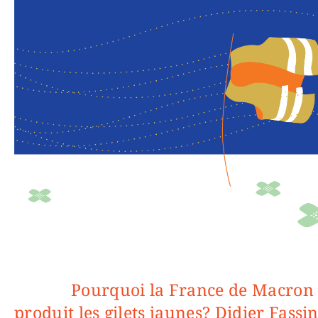
Pourquoi la France de Macron a
produit les gilets jaunes? Didier Fassin