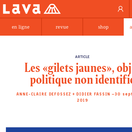
en ligne
revue
shop
ARTICLE
Les «gilets jaunes», obj
politique non identifi
ANNE-CLAIRE DEFOSSEZ
+
DIDIER FASSIN
—30 sep
2019