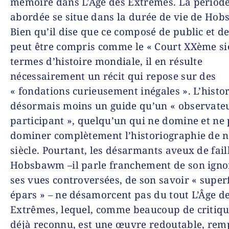
mémoire dans
L’Âge des Extrêmes
. La période
abordée se situe dans la durée de vie de Ho
Bien qu’il dise que ce composé de public et de
peut être compris comme le « Court XXème siè
termes d’histoire mondiale, il en résulte
nécessairement un récit qui repose sur des
« fondations curieusement inégales ». L’histor
désormais moins un guide qu’un « observate
participant », quelqu’un qui ne domine et ne
dominer complètement l’historiographie de n
siècle. Pourtant, les désarmants aveux de faill
Hobsbawm –il parle franchement de son igno
ses vues controversées, de son savoir « superf
épars » – ne désamorcent pas du tout
L’Âge d
Extrêmes
, lequel, comme beaucoup de critiqu
déjà reconnu, est une œuvre redoutable, remp