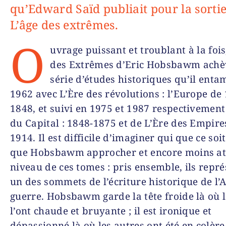
qu’Edward Saïd publiait pour la sorti
L’âge des extrêmes.
O
uvrage puissant et troublant à la foi
des Extrêmes
d’Eric Hobsbawm achè
série d’études historiques qu’il enta
1962 avec
L’Ère des révolutions : l’Europe de
1848
, et suivi en 1975 et 1987 respectivemen
du Capital : 1848-1875
et de
L’Ère des Empires
1914
.
Il est difficile d’imaginer qui que ce soi
que Hobsbawm approcher et encore moins att
niveau de ces tomes : pris ensemble, ils repr
un des sommets de l’écriture historique de l’
guerre. Hobsbawm garde la tête froide là où l
l’ont chaude et bruyante ; il est ironique et
dépassionné là où les autres ont été en colère