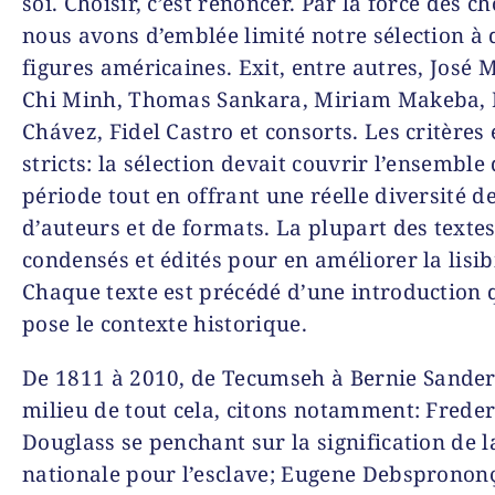
soi. Choisir, c’est renoncer. Par la force des ch
nous avons d’emblée limité notre sélection à 
figures américaines. Exit, entre autres, José 
Chi Minh, Thomas Sankara, Miriam Makeba,
Chávez, Fidel Castro et consorts. Les critères 
stricts: la sélection devait couvrir l’ensemble 
période tout en offrant une réelle diversité d
d’auteurs et de formats. La plupart des textes
condensés et édités pour en améliorer la lisibi
Chaque texte est précédé d’une introduction 
pose le contexte historique.
De 1811 à 2010, de
Tecumseh
à
Bernie Sande
milieu de tout cela, citons notamment:
Freder
Douglass
se penchant sur la signification de l
nationale pour l’esclave;
Eugene Debs
pronon