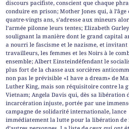
discours pacifiste, conscient que chaque phra
conduire en prison;
Mother Jones
qui, à l’âge
quatre-vingts ans, s’adresse aux mineurs alo
l’armée pilonne leurs tentes;
Elizabeth Gurle
soulignant la manière dont le grand capital 
a nourri le fascisme et le nazisme, et invitant 
travailleurs, les femmes et les Noirs à le com
ensemble;
Albert Einstein
défendant le social
plus fort de la chasse aux sorcières anticomm
non pas le prévisible «
I have a dream
» de
Ma
Luther King
, mais son réquisitoire contre la 
Vietnam;
Angela Davis
qui, dès sa libération 
incarcération injuste, portée par une immens
campagne de solidarité internationale, lance
immédiatement la lutte pour la libération de 
d’autres personnes. La liste de ceux qui ont é