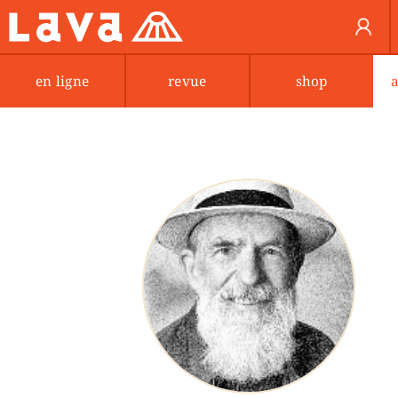
en ligne
revue
shop