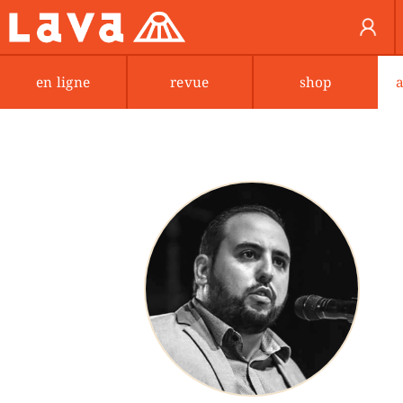
en ligne
revue
shop