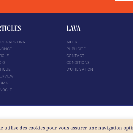
RTICLES
LAVA
ERTA ARIZONA
AIDER
NONCE
PUBLICITÉ
ICLE
CONTACT
DIO
CONDITIONS
TIQUE
D’UTILISATION
TERVIEW
GMA
NOCLE
te utilise des cookies pour vous assurer une navigation opt