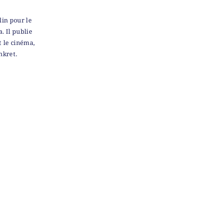
lin pour le
. Il publie
t le cinéma,
nkret.