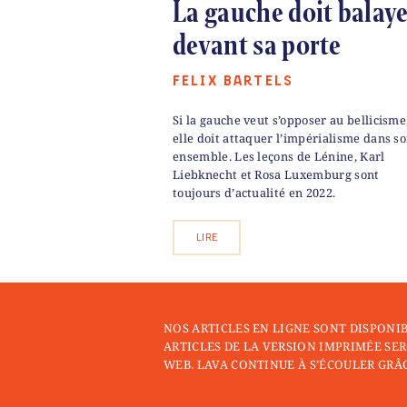
La gauche doit balay
devant sa porte
FELIX BARTELS
Si la gauche veut s’opposer au bellicisme
elle doit attaquer l’impérialisme dans s
ensemble. Les leçons de Lénine, Karl
Liebknecht et Rosa Luxemburg sont
toujours d’actualité en 2022.
LIRE
NOS ARTICLES EN LIGNE SONT DISPONI
ARTICLES DE LA VERSION IMPRIMÉE SER
WEB. LAVA CONTINUE À S’ÉCOULER GRÂC