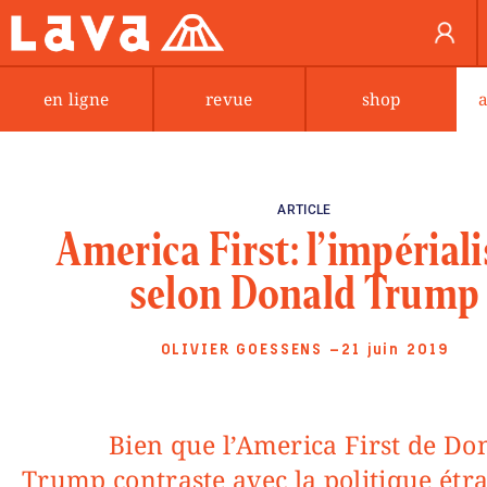
en ligne
revue
shop
ARTICLE
America First: l’impérial
selon Donald Trump
OLIVIER GOESSENS
—21 juin 2019
Bien que l’
America First
de Do
Trump contraste avec la politique étr