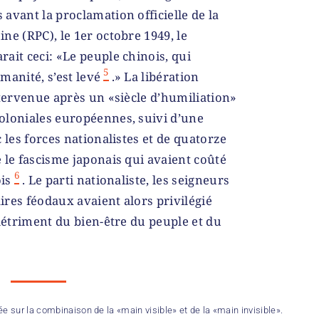
avant la proclamation officielle de la
ne (RPC), le 1
er
octobre 1949, le
ait ceci: «Le peuple chinois, qui
5
manité, s’est levé
.» La libération
ntervenue après un «siècle d’humiliation»
oloniales européennes, suivi d’une
 les forces nationalistes et de quatorze
 le fascisme japonais qui avaient coûté
6
ois
. Le parti nationaliste, les seigneurs
aires féodaux avaient alors privilégié
 détriment du bien-être du peuple et du
e sur la combinaison de la «main visible» et de la «main invisible».