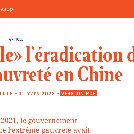
shop
ARTICLE
le» l’éradication 
auvreté en Chine
TUTE
—31 mars 2022
—
VERSION PDF
ue l’extrême pauvreté avait