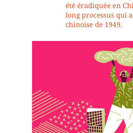
été éradiquée en Chi
long processus qui a
chinoise de 1949.