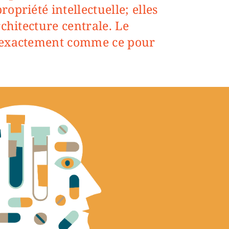
opriété intellectuelle; elles
rchitecture centrale. Le
 exactement comme ce pour