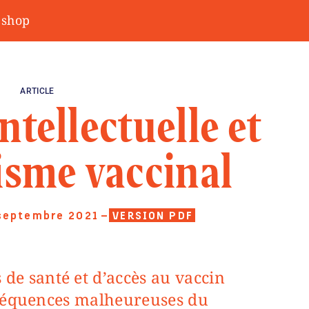
shop
ARTICLE
ntellectuelle et
isme vaccinal
septembre 2021
—
VERSION PDF
nséquences malheureuses du