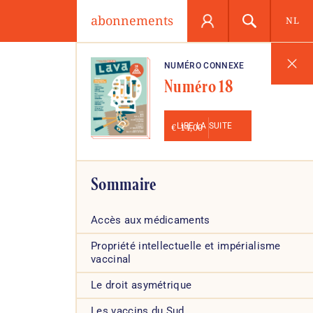
abonnements
NL
NUMÉRO CONNEXE
Numéro 18
€
LIRE LA SUITE
14,00
Sommaire
Accès aux médicaments
Propriété intellectuelle et impérialisme
vaccinal
Le droit asymétrique
Les vaccins du Sud