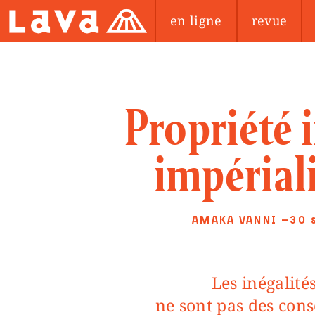
en ligne
revue
Propriété i
impérial
AMAKA VANNI
—30 
Les inégalités de santé et d’accès au vaccin
ne sont pas des co