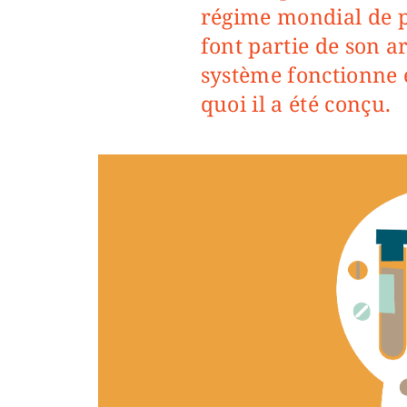
régime mondial de pr
font partie de son a
système fonctionne
quoi il a été conçu.