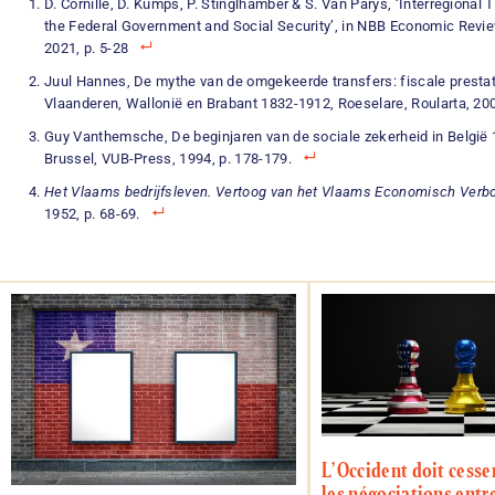
D. Cornille, D. Kumps, P. Stinglhamber & S. Van Parys, ‘Interregional 
the Federal Government and Social Security’, in NBB Economic Revi
2021, p. 5-28
Juul Hannes,
De mythe van de omgekeerde transfers: fiscale presta
Vlaanderen
, Wallonië en Brabant 1832-1912, Roeselare, Roularta, 200
Guy Vanthemsche,
De beginjaren van de sociale zekerheid in België
Brussel, VUB-Press, 1994, p. 178-179.
Het Vlaams bedrĳfsleven. Vertoog van het Vlaams Economisch Verb
1952, p. 68-69.
L’Occident doit cesse
les négociations entre