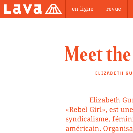
en ligne
revue
Meet th
ELIZABETH GU
Elizabeth Gurley Flynn, surnommée
«Rebel Girl», est un
syndicalisme, fémi
américain. Organisa