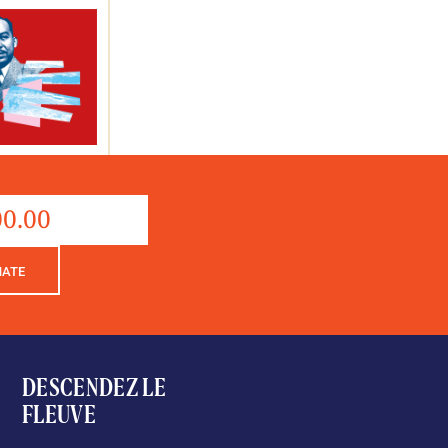
quantité
de
Donation
NATE
DESCENDEZ LE
FLEUVE