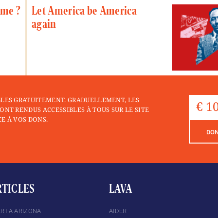
sme ?
Let America be America
again
BLES GRATUITEMENT. GRADUELLEMENT, LES
ONT RENDUS ACCESSIBLES À TOUS SUR LE SITE
E À VOS DONS.
DO
RTICLES
LAVA
ERTA ARIZONA
AIDER