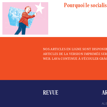
Pourquoi le sociali
NOS ARTICLES EN LIGNE SONT DISPONI
ARTICLES DE LA VERSION IMPRIMÉE SER
WEB. LAVA CONTINUE À S’ÉCOULER GRÂC
REVUE
A
AL