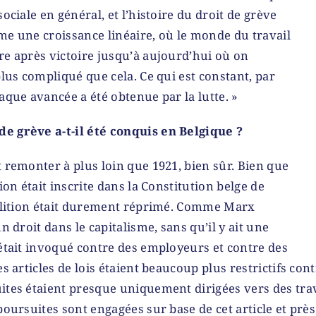
sociale en général, et l’histoire du droit de grève
me une croissance linéaire, où le monde du travail
re après victoire jusqu’à aujourd’hui où on
plus compliqué que cela. Ce qui est constant, par
haque avancée a été obtenue par la lutte. »
e grève a-t-il été conquis en Belgique ?
t remonter à plus loin que 1921, bien sûr. Bien que
tion était inscrite dans la Constitution belge de
coalition était durement réprimé. Comme Marx
un droit dans le capitalisme, sans qu’il y ait une
 était invoqué contre des employeurs et contre des
es articles de lois étaient beaucoup plus restrictifs cont
ites étaient presque uniquement dirigées vers des trav
 poursuites sont engagées sur base de cet article et prè