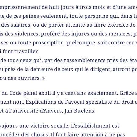
emprisonnement de huit jours à trois mois et d’une am
ne de ces peines seulement, toute personne qui, dans le
des salaires, ou de porter atteinte au libre exercice de
is des violences, proféré des injures ou des menaces, 
es ou toute proscription quelconque, soit contre ceux 
 font travailler.
 de tous ceux qui, par des rassemblements près des ét
ou près de la demeure de ceux qui le dirigent, auront po
 ou des ouvriers. »
310 du Code pénal aboli il y a cent ans exactement. Grâce
ent non. Explications de l’avocat spécialiste du droit d
et à l’université d’Anvers, Jan Buelens.
oujours une victoire sociale. L’establishment est
oncéder des choses. Il faut faire attention à ne pas