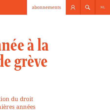
abonnements
NL
nnée à la
 de grève
rnières années