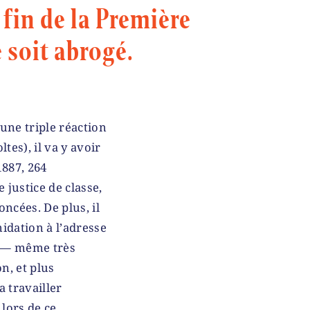
a fin de la Première
 soit abrogé.
 une triple réaction
es), il va y avoir
1887, 264
 justice de classe,
ncées. De plus, il
midation à l’adresse
on — même très
n, et plus
a travailler
lors de ce