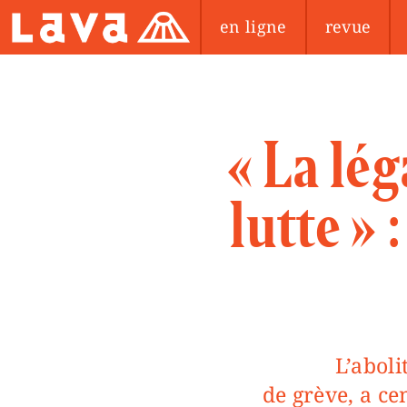
en ligne
revue
« La lég
lutte » 
L’abolition de l’article 310, et donc de l’interdiction du droit
de grève, a ce