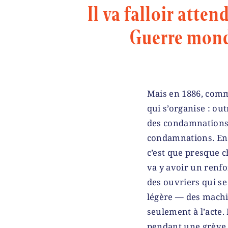
Il va falloir atten
Guerre mondi
Mais en 1886, comme
qui s’organise : ou
des condamnations t
condamnations. En 1
c’est que presque c
va y avoir un renfo
des ouvriers qui se
légère — des machine
seulement à l’acte. 
pendant une grève 