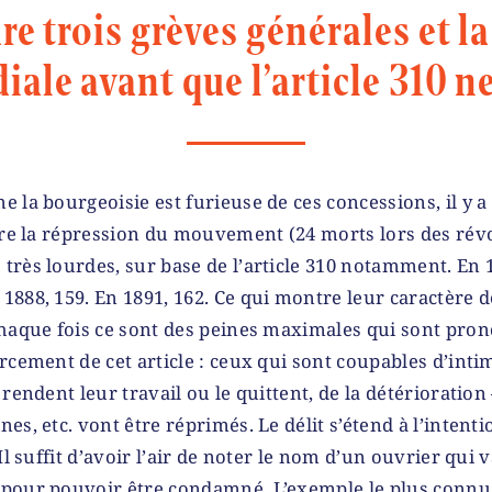
dre trois grèves générales et l
ale avant que l’article 310 ne
 la bourgeoisie est furieuse de ces concessions, il y a
tre la répression du mouvement (24 morts lors des révolt
rès lourdes, sur base de l’article 310 notamment. En 
888, 159. En 1891, 162. Ce qui montre leur caractère de
haque fois ce sont des peines maximales qui sont prono
rcement de cet article : ceux qui sont coupables d’inti
 rendent leur travail ou le quittent, de la détériorati
s, etc. vont être réprimés. Le délit s’étend à l’intentio
Il suffit d’avoir l’air de noter le nom d’un ouvrier qui v
pour pouvoir être condamné. L’exemple le plus connu 