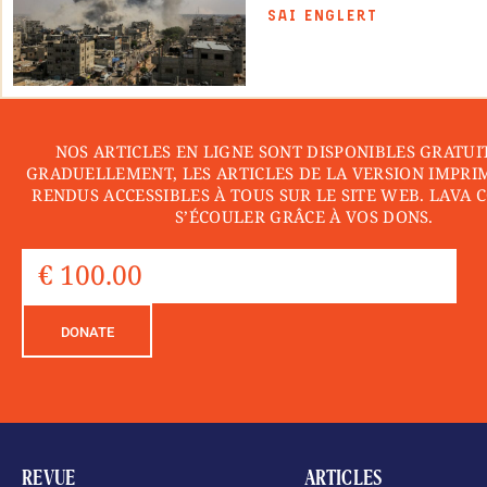
SAI ENGLERT
NOS ARTICLES EN LIGNE SONT DISPONIBLES GRATUI
GRADUELLEMENT, LES ARTICLES DE LA VERSION IMPRI
RENDUS ACCESSIBLES À TOUS SUR LE SITE WEB. LAVA 
S’ÉCOULER GRÂCE À VOS DONS.
DONATE
REVUE
ARTICLES