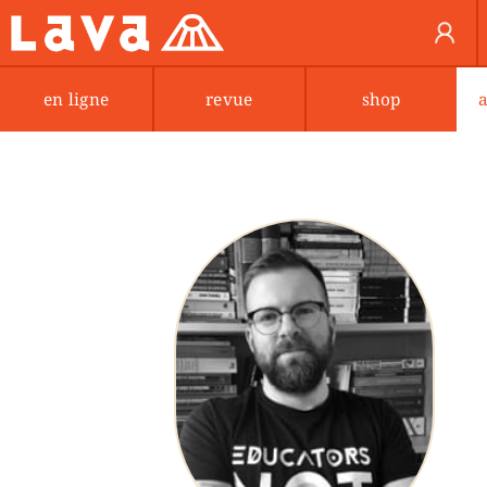
en ligne
revue
shop