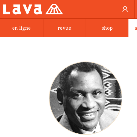
en ligne
revue
shop