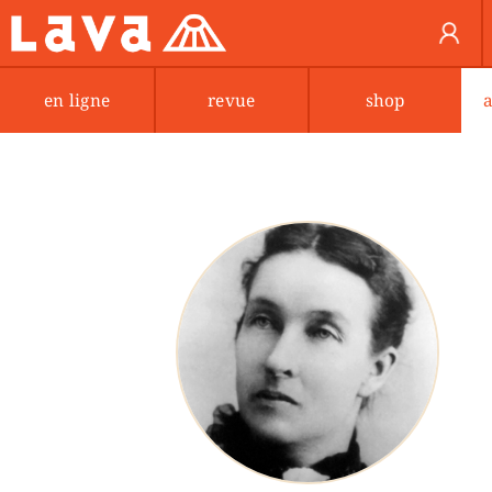
en ligne
revue
shop